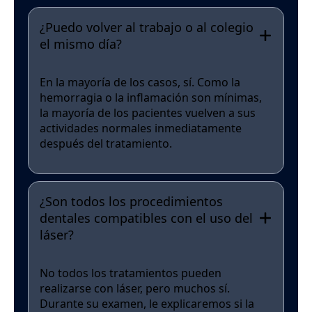
¿Puedo volver al trabajo o al colegio
el mismo día?
En la mayoría de los casos, sí. Como la
hemorragia o la inflamación son mínimas,
la mayoría de los pacientes vuelven a sus
actividades normales inmediatamente
después del tratamiento.
¿Son todos los procedimientos
dentales compatibles con el uso del
láser?
No todos los tratamientos pueden
realizarse con láser, pero muchos sí.
Durante su examen, le explicaremos si la