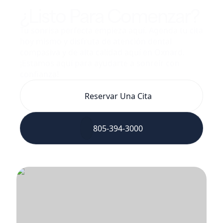
¿Listo Para Comenzar?
Tu sonrisa perfecta empieza aquí. Agenda tu cita
hoy mismo y disfruta de atención dental
compasiva y de alta calidad aquí en Oxnard.
¡Estamos aquí para ayudarte a sonreír con
confianza!
Reservar Una Cita
805-394-3000