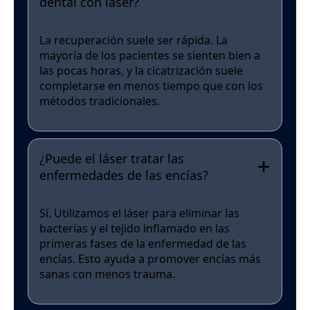
dental con láser?
La recuperación suele ser rápida. La
mayoría de los pacientes se sienten bien a
las pocas horas, y la cicatrización suele
completarse en menos tiempo que con los
métodos tradicionales.
¿Puede el láser tratar las
enfermedades de las encías?
Sí. Utilizamos el láser para eliminar las
bacterias y el tejido inflamado en las
primeras fases de la enfermedad de las
encías. Esto ayuda a promover encías más
sanas con menos trauma.