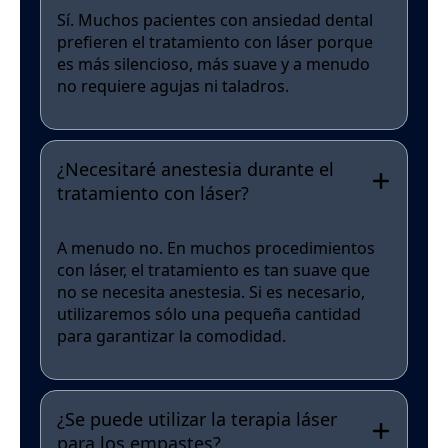
Sí. Muchos pacientes con ansiedad dental
prefieren el tratamiento con láser porque
es más silencioso, más suave y a menudo
no requiere agujas ni taladros.
¿Necesitaré anestesia durante el
tratamiento con láser?
A menudo no. En muchos procedimientos
con láser, el tratamiento es tan suave que
no se necesita anestesia. Si es necesario,
utilizaremos sólo una pequeña cantidad
para garantizar la comodidad.
¿Se puede utilizar la terapia láser
para los empastes?