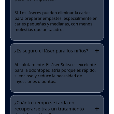
Sí. Los láseres pueden eliminar la caries
para preparar empastes, especialmente en
caries pequeñas y medianas, con menos
molestias que un taladro.
¿Es seguro el láser para los niños?
Absolutamente. El láser Solea es excelente
para la odontopediatría porque es rápido,
silencioso y reduce la necesidad de
inyecciones o puntos.
¿Cuánto tiempo se tarda en
recuperarse tras un tratamiento