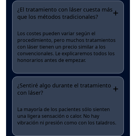
¿El tratamiento con láser cuesta más
que los métodos tradicionales?
Los costes pueden variar según el
procedimiento, pero muchos tratamientos
con láser tienen un precio similar a los
convencionales. Le explicaremos todos los
honorarios antes de empezar.
¿Sentiré algo durante el tratamiento
con láser?
La mayoría de los pacientes sólo sienten
una ligera sensación o calor. No hay
vibración ni presión como con los taladros.