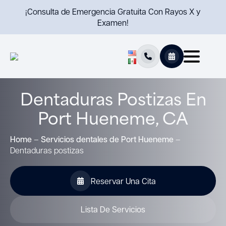
¡Consulta de Emergencia Gratuita Con Rayos X y
Examen!
Dentaduras Postizas En
Port Hueneme, CA
Home
–
Servicios dentales de Port Hueneme
–
Dentaduras postizas
Reservar Una Cita
Lista De Servicios