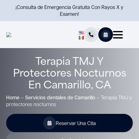
¡Consulta de Emergencia Gratuita Con Rayos X y
Examen!
Terapia TMJ Y
Protectores Nocturnos
En Camarillo, CA
Home
–
Servicios dentales de Camarillo
–
Terapia TMJ y
protectores nocturnos
Reservar Una Cita